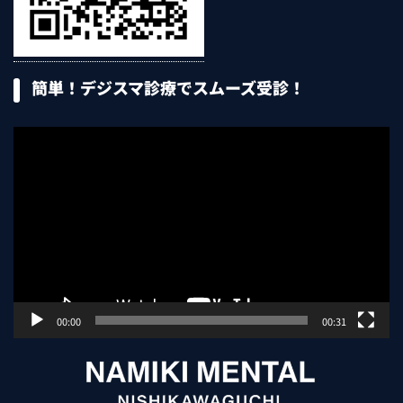
簡単！デジスマ診療でスムーズ受診！
動
画
プ
レ
ー
ヤ
ー
00:00
00:31