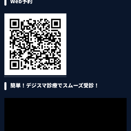
Web予約
簡単！デジスマ診療でスムーズ受診！
動
画
プ
レ
ー