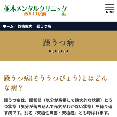
MENU
ホーム
診療案内
躁うつ病
躁うつ病
躁うつ病(そううつびょう)とはどん
な病？
躁うつ病は、躁状態（気分が高揚して誇大的な状態）とう
つ状態（気分が落ち込んで元気がわかない状態）を繰り返
す病です。別名『双極性障害・双極症』とも呼ばれます。